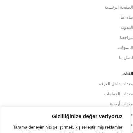
الصفحة الرئيسية
نبذة عنا
المدونة
مراجعنا
المنتجات
اتصل بنا
الفئات
معدات داخل الغرفة
معدات الحمامات
معدات أرضية
منسوجات الفنادق
Gizliliğinize değer veriyoruz
معدات الاستقبال
Tarama deneyiminizi geliştirmek, kişiselleştirilmiş reklamlar