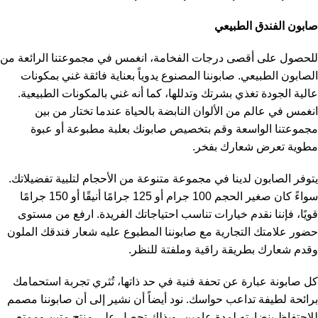
صابون الفندق الطبيعي
للحصول على أقصى درجات الفخامة، انغمس في مجموعتنا الرائعة من
الصابون الطبيعي. صابوننا المصنوع يدوياً بعناية فائقة غني بمكونات
عالية الجودة تغذي بشرتك وتدللها، كما أنه غني بالمكونات الطبيعية.
انغمس في عالم من الألوان النابضة بالحياة عندما تختار من بين
مجموعتنا الواسعة وقم بتخصيص صابونك بعلبة مطبوعة أو عبوة
مطوية تعرض شعارك بفخر.
يتوفر الصابون لدينا في مجموعة متنوعة من الأحجام لتلبية تفضيلاتك.
سواءً كان صغير الحجم 100 جرام أو 125 جرامًا أنيقًا أو 150 جرامًا
قويًا، فإننا نقدم خيارات تناسب احتياجاتك الفريدة. ارفع من مستوى
حضور علامتك التجارية مع صابوننا المطبوع عليه شعار فندقك الملون
وقدم شعارك بطريقة راقية وملفتة للنظر.
كل صابونة عبارة عن تحفة فنية في حد ذاتها، تُثري تجربة استحمامك
برائحة لطيفة تداعب حواسك. نود أيضاً أن نشير إلى أن صابوننا مصمم
للاحتفاظ بنضارته لمدة عامين، وبذلك تحصل على منتج متين وممتع.