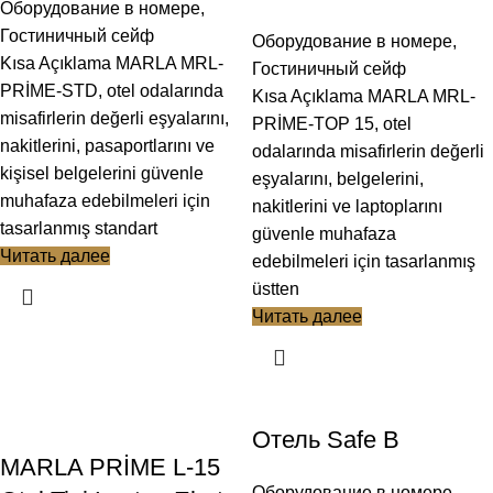
Оборудование в номере
,
Гостиничный сейф
Оборудование в номере
,
Kısa Açıklama MARLA MRL-
Гостиничный сейф
PRİME-STD, otel odalarında
Kısa Açıklama MARLA MRL-
misafirlerin değerli eşyalarını,
PRİME-TOP 15, otel
nakitlerini, pasaportlarını ve
odalarında misafirlerin değerli
kişisel belgelerini güvenle
eşyalarını, belgelerini,
muhafaza edebilmeleri için
nakitlerini ve laptoplarını
tasarlanmış standart
güvenle muhafaza
Читать далее
edebilmeleri için tasarlanmış
üstten
Читать далее
Отель Safe B
MARLA PRİME L-15
Оборудование в номере
,