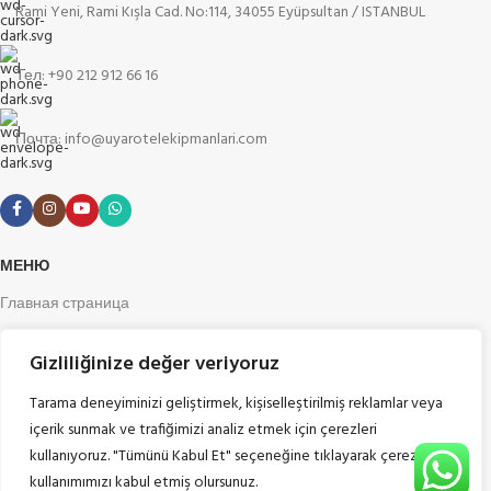
Rami Yeni, Rami Kışla Cad. No:114, 34055 Eyüpsultan / ISTANBUL
Тел: +90 212 912 66 16
Почта: info@uyarotelekipmanlari.com
МЕНЮ
Главная страница
О нас
Gizliliğinize değer veriyoruz
Блог
Tarama deneyiminizi geliştirmek, kişiselleştirilmiş reklamlar veya
Наши рекомендации
içerik sunmak ve trafiğimizi analiz etmek için çerezleri
Продукция
kullanıyoruz. "Tümünü Kabul Et" seçeneğine tıklayarak çerez
kullanımımızı kabul etmiş olursunuz.
Связаться с