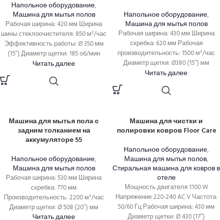
Напольное оборудование
,
Машина для мытья полов
Напольное оборудование
,
Машина для мытья полов
Рабочая ширина: 420 мм Ширина
Рабочая ширина: 430 мм Ширина
шины стеклоочистителя: 850 м²/час
скребка: 620 мм Рабочая
Эффективность работы: Ø 350 мм
производительность: 1500 м²/час
(15″) Диаметр щетки: 185 об/мин
Читать далее
Диаметр щетки: Ø380 (15″) мм
Скорость
Читать далее
Скорость вращения щетки
Машина для мытья пола с
Машина для чистки и
задним толканием на
полировки ковров Floor Care
аккумуляторе 55
Напольное оборудование
,
Напольное оборудование
,
Машина для мытья полов
,
Машина для мытья полов
Стиральная машина для ковров в
отеле
Рабочая ширина: 530 мм Ширина
Мощность двигателя 1100 W
скребка: 770 мм
Напряжение 220-240 AC V Частота:
Производительность: 2200 м²/час
50/60 Гц Рабочая ширина: 430 мм
Диаметр щетки: Ø 508 (20″) мм
Читать далее
Диаметр щетки: Ø 430 (17″)
Скорость щеточного цикла: