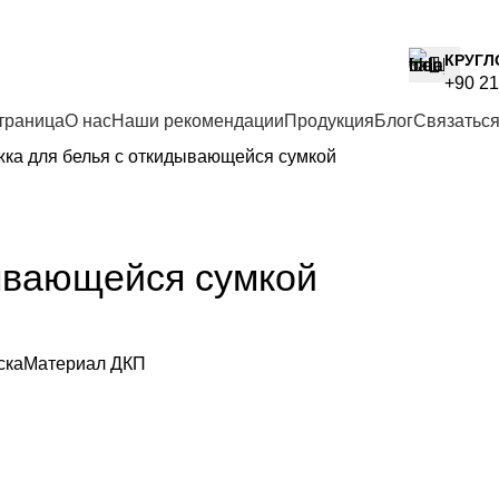
КРУГЛ
+90 21
траница
О нас
Наши рекомендации
Продукция
Блог
Связаться
жка для белья с откидывающейся сумкой
ывающейся сумкой
аскаМатериал ДКП