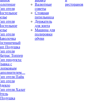
Банное
Барьер
и
полотенце
Валютные
ресторанов
Тип отеля
советы
Постельное
Стоящая
елье
пепельница
Тип отеля
Держатель
Постельное
для зонта
елье
Машина для
Тип отеля
полировки
Наволочка
обуви
Гостиничный
тип Подушка
Тип отеля
Матрас Топпер
Тип продукта:
равка с
хлопковым
наполнителем…
Тип отеля Пайк
Тип отеля
Одеяло
Тип отеля Халат
Отель
«Подушка