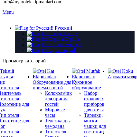
info@uyarotelekipmanlari.com
Menu
Русский
Türkçe
English
Español
العربية
Просмотр категорий
ль для
Ароматизато
ниц
Оборудование для
Кухонное
Тип отеля
приема гостей
оборудование
Пештемаль
Колокольчик
Набор
Тип отеля
для приема
столовых
Полотенце для
гостей
приборов
рук
Мировые
для отеля
Тип отеля
часы
Тарелки,
Полотенце для
Тележка для
миски,
ног
чемодана
чашки для
Тип отеля
Тип отеля
гостиниц