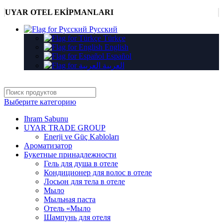
UYAR OTEL EKİPMANLARI
Русский
Türkçe
English
Español
العربية
Выберите категорию
Ihram Sabunu
UYAR TRADE GROUP
Enerji ve Güç Kabloları
Ароматизатор
Букетные принадлежности
Гель для душа в отеле
Кондиционер для волос в отеле
Лосьон для тела в отеле
Мыло
Мыльная паста
Отель «Мыло
Шампунь для отеля