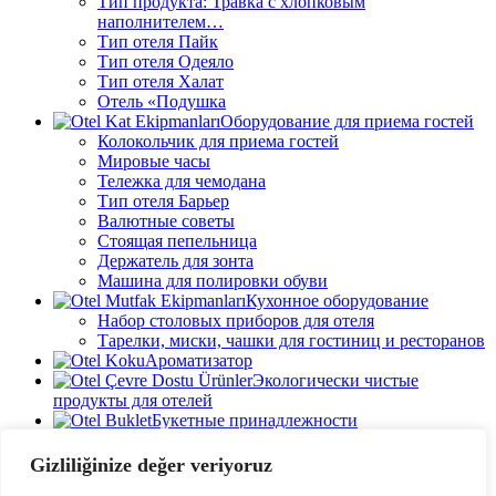
Тип продукта: Травка с хлопковым
наполнителем…
Тип отеля Пайк
Тип отеля Одеяло
Тип отеля Халат
Отель «Подушка
Оборудование для приема гостей
Колокольчик для приема гостей
Мировые часы
Тележка для чемодана
Тип отеля Барьер
Валютные советы
Стоящая пепельница
Держатель для зонта
Машина для полировки обуви
Кухонное оборудование
Набор столовых приборов для отеля
Тарелки, миски, чашки для гостиниц и ресторанов
Ароматизатор
Экологически чистые
продукты для отелей
Букетные принадлежности
Гель для душа в отеле
Шампунь для отеля
Gizliliğinize değer veriyoruz
Кондиционер для волос в отеле