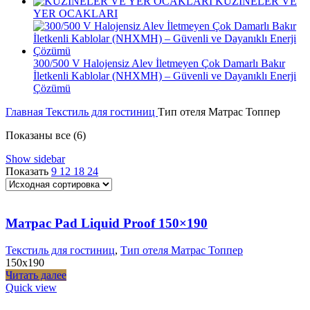
KUZİNELER VE
YER OCAKLARI
300/500 V Halojensiz Alev İletmeyen Çok Damarlı Bakır
İletkenli Kablolar (NHXMH) – Güvenli ve Dayanıklı Enerji
Çözümü
Главная
Текстиль для гостиниц
Тип отеля Матрас Топпер
Показаны все (6)
Show sidebar
Показать
9
12
18
24
Матрас Pad Liquid Proof 150×190
Текстиль для гостиниц
,
Тип отеля Матрас Топпер
150x190
Читать далее
Quick view