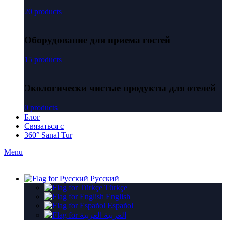
20 products
Оборудование для приема гостей
15 products
Экологически чистые продукты для отелей
0 products
Блог
Связаться с
360° Sanal Tur
Menu
Русский
Türkçe
English
Español
العربية