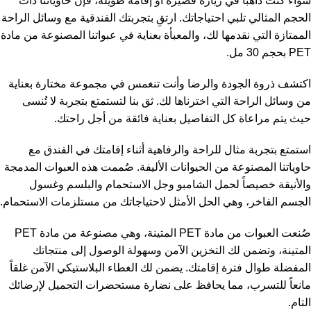
سواء كنت ذاهباً في زيارة قصيرة أو إقامة طويلة، فإن حاوياتنا ذات
الحجم المثالي تلبي احتياجاتك. ارتقِ بتجربتك الفندقية مع وسائل الراحة
الممتازة التي نقدمها لك، والمعبأة بعناية في عبواتنا المصنوعة من مادة
PET بحجم 30 مل.
اكتشف ذروة الجودة والرضا وأنت تنغمس في مجموعة مختارة بعناية
من وسائل الراحة التي اخترناها لك. ثق بنا لتستمتع بتجربة لا تُنسى
حيث يتم مراعاة كل التفاصيل بعناية فائقة من أجل راحتك.
استمتع بتجربة مثال للراحة والرفاهية أثناء إقامتك في الفندق مع
حاوياتنا المصنوعة من الحيوانات الأليفة. صُممت هذه العبوات المدمجة
والأنيقة خصيصاً لحمل الشامبو وجل الاستحمام والبلسم وغسول
الجسم الفاخر، وهي الحل الأمثل لاحتياجاتك من مستلزمات الاستحمام.
صُنعت العبوات من مادة PET المتينة، وهي مصنوعة من مادة PET
المتينة، وتضمن لك التخزين الآمن وسهولة الوصول إلى منتجاتك
المفضلة طوال فترة إقامتك. يضمن لك الغطاء البلاستيكي الآمن غلقاً
مانعاً للتسرب، مما يحافظ على نضارة مستحضرات التجميل لإرضائك
التام.