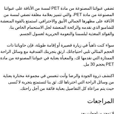
تضفي عبواتنا المصنوعة من مادة PET لمسة من الأناقة على عبواتنا
المصنوعة من مادة PET، والتي تتميز بعلامة مغلفة تضفي لمسة من
الأناقة على مظهرها الجمالي الأنيق والاحترافي. استمتع بالقوة المنعشة
للشامبو الذي نقدمه والرائحة المنعشة لجل الاستحمام الخاص بنا،
والفوائد المغذية لبلسمنا والنعومة الحريرية لغسول الجسم.
سواء كنت ذاهباً في زيارة قصيرة أو إقامة طويلة، فإن حاوياتنا ذات
الحجم المثالي تلبي احتياجاتك. ارتقِ بتجربتك الفندقية مع وسائل الراحة
الممتازة التي نقدمها لك، والمعبأة بعناية في عبواتنا المصنوعة من مادة
PET بحجم 30 مل.
اكتشف ذروة الجودة والرضا وأنت تنغمس في مجموعة مختارة بعناية
من وسائل الراحة التي اخترناها لك. ثق بنا لتستمتع بتجربة لا تُنسى
حيث يتم مراعاة كل التفاصيل بعناية فائقة من أجل راحتك.
المراجعات
لا توجد مراجعات بعد.