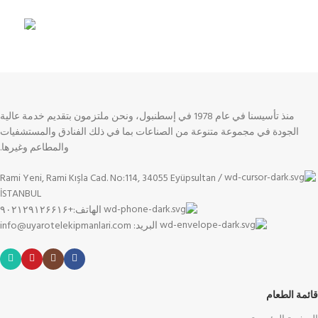
دعم غير محدود
ثقة بنسبة 100%
مرافق آمنة
منذ تأسيسنا في عام 1978 في إسطنبول، ونحن ملتزمون بتقديم خدمة عالية
الجودة في مجموعة متنوعة من الصناعات بما في ذلك الفنادق والمستشفيات
والمطاعم وغيرها.
Rami Yeni, Rami Kışla Cad. No:114, 34055 Eyüpsultan /
İSTANBUL
الهاتف:+۹۰۲۱۲۹۱۲۶۶۱۶
البريد: info@uyarotelekipmanlari.com
قائمة الطعام