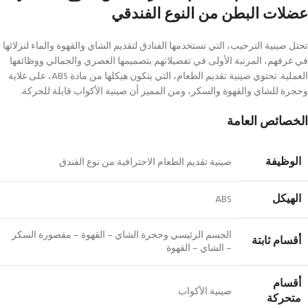
عضلات البطن من النوع الفندقي
تحتل صينية الترحيب، التي تستخدمها الفنادق لتقديم الشاي والقهوة والماء لنزلائها
في غرفهم، المرتبة الأولى في تفضيلاتهم بتصميمها العصري والجمالي ووظائفها
العملية. تحتوي صينية تقديم الطعام، التي يتكون هيكلها من مادة ABS، على غلاية
وحجرة للشاي والقهوة والسكر، ومن المميز أن صينية الأكواب قابلة للحركة.
الخصائص العامة
الوظيفة
صينية تقديم الطعام الاحترافية من نوع الفندق
الهيكل
ABS
الجسم الرئيسي وحجرة الشاي – القهوة – مقصورة السكر
أقسام ثابتة
– الشاي – القهوة
أقسام
صينية الأكواب
متحركة