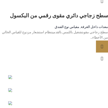
سطح زجاجي دائري مقوى رقمي من البكسول
معدات داخل الغرفة
,
مقياس نوع الفندق
سطح زجاجي مقوىتشغيل باللمس بالقدميننظام استشعار مزدوج للقياس الخالي
من الأخطاء....
توصيل مجاني
اتصل بنا
بطاقة الائتمان
خيارات الدفع
دعم مباشر على مدار 24/7