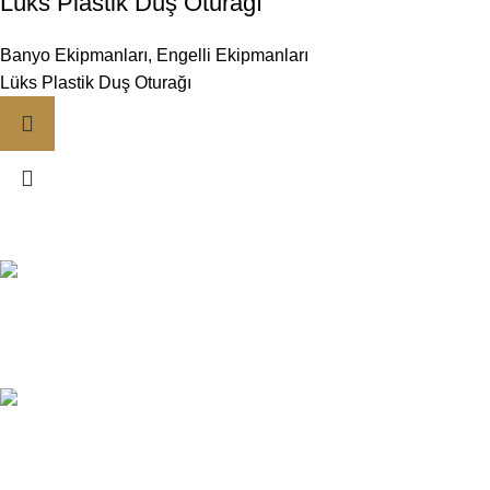
Lüks Plastik Duş Oturağı
Banyo Ekipmanları
,
Engelli Ekipmanları
Lüks Plastik Duş Oturağı
ÜCRETSİZ TESLİMAT
İletişime Geç
KREDİ KARTI