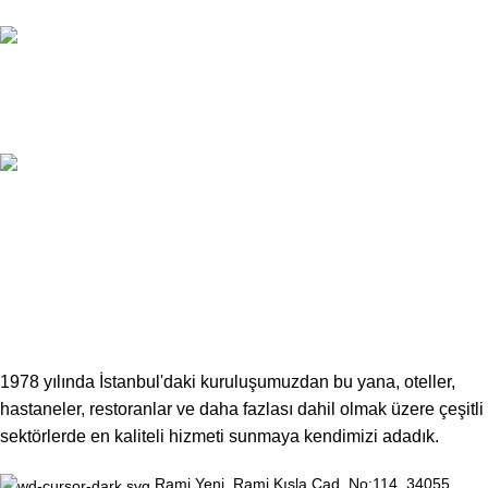
Ödeme Seçenekleri
7/24 CANLI DESTEK
Sınırsız Destek
100% GÜVEN
Güvenli İmkanlar
1978 yılında İstanbul'daki kuruluşumuzdan bu yana, oteller,
hastaneler, restoranlar ve daha fazlası dahil olmak üzere çeşitli
sektörlerde en kaliteli hizmeti sunmaya kendimizi adadık.
Rami Yeni, Rami Kışla Cad. No:114, 34055