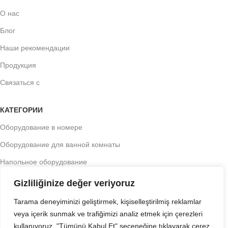
О нас
Блог
Наши рекомендации
Продукция
Связаться с
КАТЕГОРИИ
Оборудование в номере
Оборудование для ванной комнаты
Напольное оборудование
Текстиль для гостиниц
Gizliliğinize değer veriyoruz
Оборудование для приема гостей
Tarama deneyiminizi geliştirmek, kişiselleştirilmiş reklamlar
veya içerik sunmak ve trafiğimizi analiz etmek için çerezleri
Букетные принадлежности
kullanıyoruz. "Tümünü Kabul Et" seçeneğine tıklayarak çerez