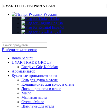
UYAR OTEL EKİPMANLARI
Русский
Türkçe
English
Español
العربية
Выберите категорию
Ihram Sabunu
UYAR TRADE GROUP
Enerji ve Güç Kabloları
Ароматизатор
Букетные принадлежности
Гель для душа в отеле
Кондиционер для волос в отеле
Лосьон для тела в отеле
Мыло
Мыльная паста
Отель «Мыло
Шампунь для отеля