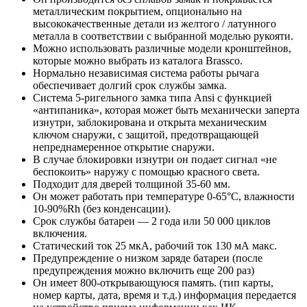
металлическим покрытием, опционально на
высококачественные детали из желтого / латунного
металла в соответствии с выбранной моделью рукояти.
Можно использовать различные модели кронштейнов,
которые можно выбрать из каталога Brassco.
Нормально независимая система работы рычага
обеспечивает долгий срок службы замка.
Система 5-ригельного замка типа Ansi с функцией
«антипаника», которая может быть механически заперта
изнутри, заблокирована и открыта механическим
ключом снаружи, с защитой, предотвращающей
непреднамеренное открытие снаружи.
В случае блокировки изнутри он подает сигнал «не
беспокоить» наружу с помощью красного света.
Подходит для дверей толщиной 35-60 мм.
Он может работать при температуре 0-65°C, влажности
10-90%Rh (без конденсации).
Срок службы батареи — 2 года или 50 000 циклов
включения.
Статический ток 25 мкА, рабочий ток 130 мА макс.
Предупреждение о низком заряде батареи (после
предупреждения можно включить еще 200 раз)
Он имеет 800-открывающуюся память. (тип карты,
номер карты, дата, время и т.д.) информация передается