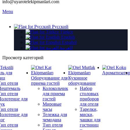
info@uyarotelekipmanlari.com
Menu
Русский
Türkçe
English
Español
العربية
Просмотр категорий
ль для
Ароматизато
ниц
Оборудование для
Кухонное
Тип отеля
приема гостей
оборудование
Пештемаль
Колокольчик
Набор
Тип отеля
для приема
столовых
Полотенце для
гостей
приборов
рук
Мировые
для отеля
Тип отеля
часы
Тарелки,
Полотенце для
Тележка для
миски,
ног
чемодана
чашки для
Тип отеля
Тип отеля
гостиниц