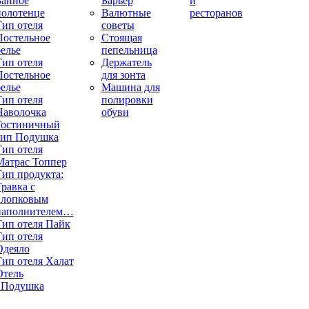
Банное
Барьер
и
полотенце
Валютные
ресторанов
Тип отеля
советы
Постельное
Стоящая
елье
пепельница
Тип отеля
Держатель
Постельное
для зонта
елье
Машина для
Тип отеля
полировки
Наволочка
обуви
Гостиничный
тип Подушка
Тип отеля
Матрас Топпер
Тип продукта:
равка с
хлопковым
наполнителем…
Тип отеля Пайк
Тип отеля
Одеяло
Тип отеля Халат
Отель
«Подушка