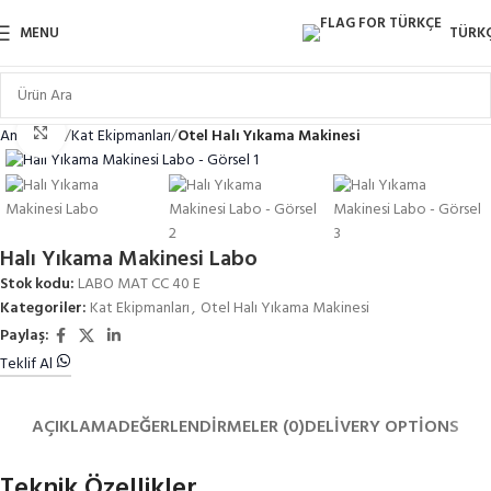
MENU
TÜRK
Click to enlarge
Ana Sayfa
Kat Ekipmanları
Otel Halı Yıkama Makinesi
Halı Yıkama Makinesi Labo
Stok kodu:
LABO MAT CC 40 E
Kategoriler:
Kat Ekipmanları
,
Otel Halı Yıkama Makinesi
Paylaş:
Teklif Al
AÇIKLAMA
DEĞERLENDIRMELER (0)
DELIVERY OPTIONS
Teknik Özellikler