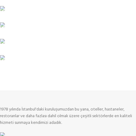
ÜCRETSİZ TESLİMAT
İletişime Geç
KREDİ KARTI
Ödeme Seçenekleri
7/24 CANLI DESTEK
Sınırsız Destek
100% GÜVEN
Güvenli İmkanlar
1978 yılında İstanbul'daki kuruluşumuzdan bu yana, oteller, hastaneler,
restoranlar ve daha fazlası dahil olmak üzere çeşitli sektörlerde en kaliteli
hizmeti sunmaya kendimizi adadık.