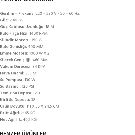
Gerilim – Frekans:
220 – 230 V / 50 – 60 HZ
Güç:
2300 W
Güç Kablosu Uzunluğu:
18 M
Rulo Fırça Hızı:
1400 RPM
Silindir Motoru:
150 W
Rulo Genişliği:
400 MM
Emme Motoru:
1000 W X 2
Silecek Genişliği:
460 MM
Vakum Derecesi:
34 KPA
Hava Hacmi:
335 M³
Su Pompası:
130 W
Su Basıncı:
120 PSI
Temiz Su Deposu:
21 L
Kirli Su Deposu:
38 L
Ürün Boyutu:
111 X 55 X 94,5 CM
Brüt Ağırlık:
65 KG
Net Ağırlık:
46,2 KG
BENZER ÜRÜNLER